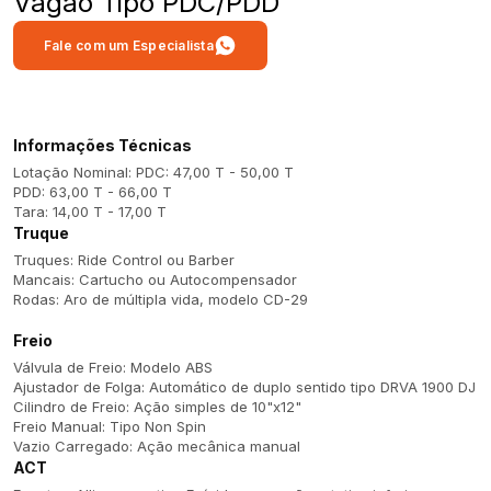
Vagão Tipo PDC/PDD
Fale com um Especialista
Informações Técnicas
Lotação Nominal: PDC: 47,00 T - 50,00 T
PDD: 63,00 T - 66,00 T
Tara: 14,00 T - 17,00 T
Truque
Truques: Ride Control ou Barber
Mancais: Cartucho ou Autocompensador
Rodas: Aro de múltipla vida, modelo CD-29
Freio
Válvula de Freio: Modelo ABS
Ajustador de Folga: Automático de duplo sentido tipo DRVA 1900 DJ
Cilindro de Freio: Ação simples de 10"x12"
Freio Manual: Tipo Non Spin
Vazio Carregado: Ação mecânica manual
ACT